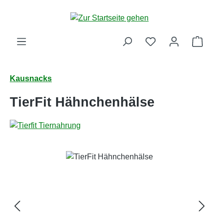
Zum Hauptinhalt springen
Ware
Kausnacks
TierFit Hähnchenhälse
Bildergalerie überspringen