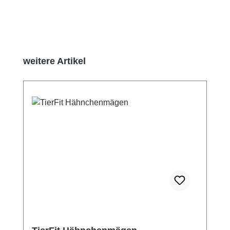
Produktgalerie überspringen
weitere Artikel