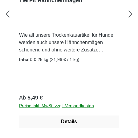
TierFit Hähnchenmägen
Wie all unsere Trockenkauartikel für Hunde
werden auch unsere Hähnchenmägen
schonend und ohne weitere Zusätze
getrocknet.Mit unseren TierFit Kauartikeln
Inhalt:
0.25 kg
(21,96 € / 1 kg)
bieten Sie Ihrem Hund einen Kauartikel und
ein Kauerlebniss der spitzenklasse.
Zusammensetzung:100% Huhn Analytische
Bestandteile:Rohprotein 78,8%Rohfett
8,7%Rohasche 5,0%Feuchtigkeit 7,3%
Regulärer Preis:
Ab
5,49 €
Einzelfuttermittel für Hunde Bitte füttern Sie
Preise inkl. MwSt. zzgl. Versandkosten
Kauartikel nur unter Aufsicht Unsere
Kauartikel sind Naturprodukte und
Details
unterliegen natürlichen Schwankungen.Sie
können in Form, Farbe, Gewicht und Größe