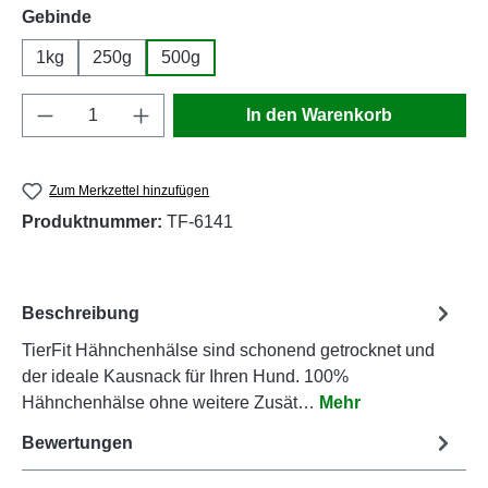
auswählen
Gebinde
1kg
250g
500g
Produkt Anzahl: Gib den gewünschten Wert e
In den Warenkorb
Zum Merkzettel hinzufügen
Produktnummer:
TF-6141
Beschreibung
TierFit Hähnchenhälse sind schonend getrocknet und
der ideale Kausnack für Ihren Hund. 100%
Hähnchenhälse ohne weitere Zusät…
Mehr
Bewertungen