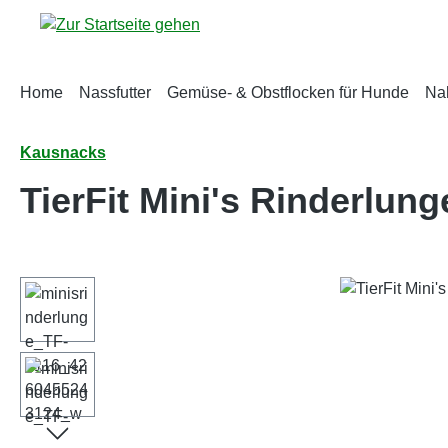
m Hauptinhalt springen
Zur Suche springen
Zur Hauptnavigation springen
Home
Nassfutter
Gemüse- & Obstflocken für Hunde
Na
Kausnacks
TierFit Mini's Rinderlung
Bildergalerie überspringen