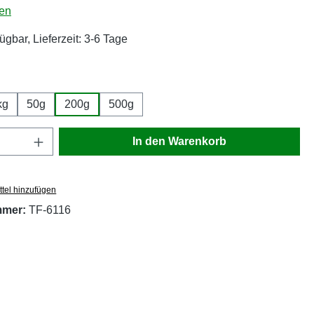
liche Bewertung von 5 von 5 Sternen
en
ügbar, Lieferzeit: 3-6 Tage
wählen
kg
50g
200g
500g
Anzahl: Gib den gewünschten Wert ein oder
In den Warenkorb
tel hinzufügen
mmer:
TF-6116