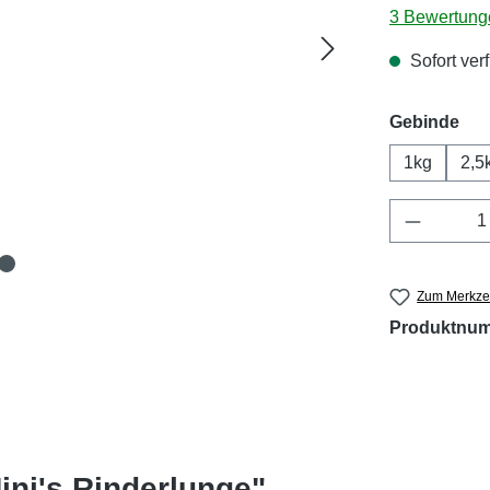
Durchschnitt
3 Bewertung
Sofort verf
aus
Gebinde
1kg
2,5
Produkt 
Zum Merkzet
Produktnu
ini's Rinderlunge"