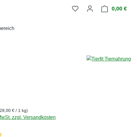
0,00 €
Ware
ereich
eis:
(28,00 € / 1 kg)
 MwSt. zzgl. Versandkosten