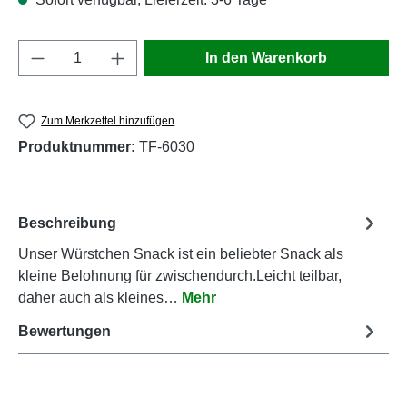
Produkt Anzahl: Gib den gewünschten Wert e
In den Warenkorb
Zum Merkzettel hinzufügen
Produktnummer:
TF-6030
Beschreibung
Unser Würstchen Snack ist ein beliebter Snack als
kleine Belohnung für zwischendurch.Leicht teilbar,
daher auch als kleines…
Mehr
Bewertungen