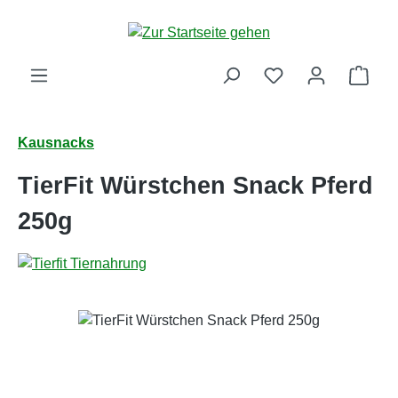
Zum Hauptinhalt springen
Ware
Kausnacks
TierFit Würstchen Snack Pferd
250g
Bildergalerie überspringen