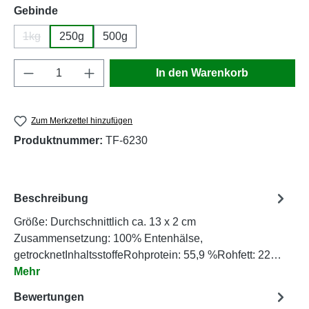
auswählen
Gebinde
1kg
250g
500g
(Diese Option ist zurzeit nicht verfügbar.)
Produkt Anzahl: Gib den gewünschten Wert e
In den Warenkorb
Zum Merkzettel hinzufügen
Produktnummer:
TF-6230
Beschreibung
Größe: Durchschnittlich ca. 13 x 2 cm
Zusammensetzung: 100% Entenhälse,
getrocknetInhaltsstoffeRohprotein: 55,9 %Rohfett: 22…
Mehr
Bewertungen