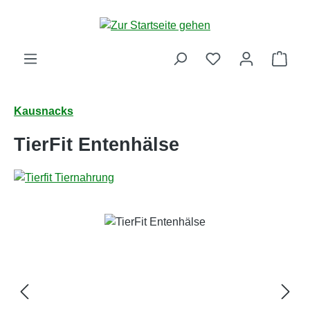
Zum Hauptinhalt springen
Ware
Kausnacks
TierFit Entenhälse
Bildergalerie überspringen