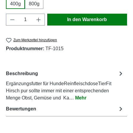
400g
800g
Produkt Anzahl: Gib den gewünschten Wert e
In den Warenkorb
Zum Merkzettel hinzufügen
Produktnummer:
TF-1015
Beschreibung
Ergänzungsfutter für HundeReinfleischdoseTierFit
Hirsch pur sollte immer mit einer entsprechenden
Menge Obst, Gemüse und Ka…
Mehr
Bewertungen