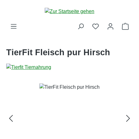
Zum Hauptinhalt springen
Ware
TierFit Fleisch pur Hirsch
Bildergalerie überspringen