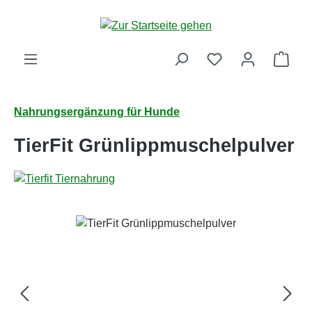
Zum Hauptinhalt springen
Ware
Nahrungsergänzung für Hunde
TierFit Grünlippmuschelpulver
Bildergalerie überspringen