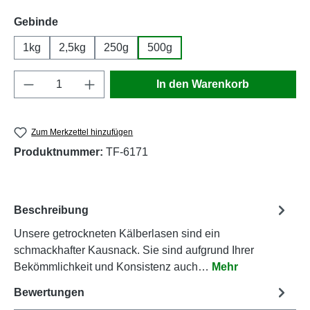
auswählen
Gebinde
1kg
2,5kg
250g
500g
Produkt Anzahl: Gib den gewünschten Wert e
In den Warenkorb
Zum Merkzettel hinzufügen
Produktnummer:
TF-6171
Beschreibung
Unsere getrockneten Kälberlasen sind ein
schmackhafter Kausnack. Sie sind aufgrund Ihrer
Bekömmlichkeit und Konsistenz auch…
Mehr
Bewertungen