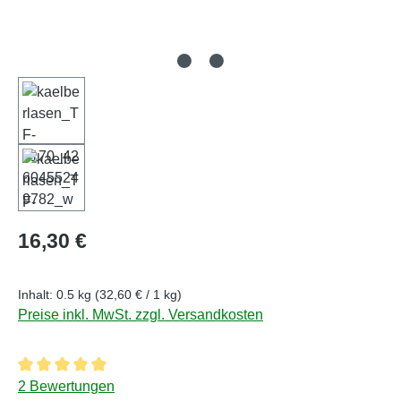
Regulärer Preis:
16,30 €
Inhalt:
0.5 kg
(32,60 € / 1 kg)
Preise inkl. MwSt. zzgl. Versandkosten
Durchschnittliche Bewertung von 5 von 5 Sternen
2 Bewertungen