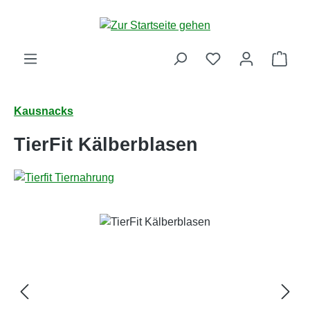
Zum Hauptinhalt springen
Ware
Kausnacks
TierFit Kälberblasen
Bildergalerie überspringen