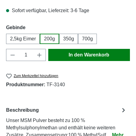
Sofort verfügbar, Lieferzeit: 3-6 Tage
auswählen
Gebinde
2,5kg Eimer
200g
350g
700g
Produkt Anzahl: Gib den gewünschten Wert e
In den Warenkorb
Zum Merkzettel hinzufügen
Produktnummer:
TF-3140
Beschreibung
Unser MSM Pulver besteht zu 100 %
Methylsulphonylmethan und enthält keine weiteren
Zusätze. Zusammensetzung:100 % MethylSulf…
Mehr