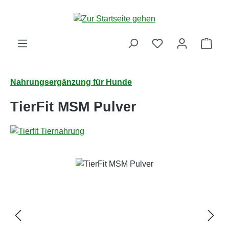
Zum Hauptinhalt springen
Ware
Nahrungsergänzung für Hunde
TierFit MSM Pulver
Bildergalerie überspringen