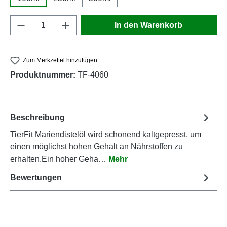
Produkt Anzahl: Gib den gewünschten Wert e
In den Warenkorb
Zum Merkzettel hinzufügen
Produktnummer:
TF-4060
Beschreibung
TierFit Mariendistelöl wird schonend kaltgepresst, um
einen möglichst hohen Gehalt an Nährstoffen zu
erhalten.Ein hoher Geha…
Mehr
Bewertungen