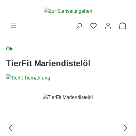
Zum Hauptinhalt springen
Ware
Öle
TierFit Mariendistelöl
Bildergalerie überspringen