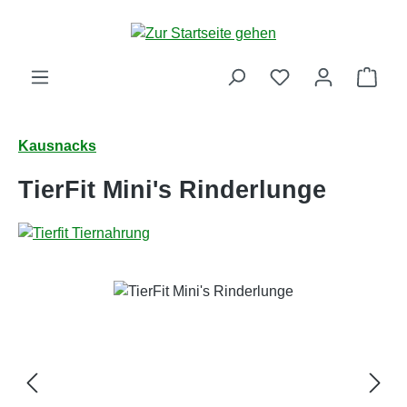
Zum Hauptinhalt springen
Ware
Kausnacks
TierFit Mini's Rinderlunge
Bildergalerie überspringen