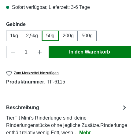
Sofort verfügbar, Lieferzeit: 3-6 Tage
auswählen
Gebinde
1kg
2,5kg
50g
200g
500g
Produkt Anzahl: Gib den gewünschten Wert e
In den Warenkorb
Zum Merkzettel hinzufügen
Produktnummer:
TF-6115
Beschreibung
TierFit Mini's Rinderlunge sind kleine
Rinderlungenstücke ohne jegliche Zusätze.Rinderlunge
enthält relativ wenig Fett, wesh…
Mehr