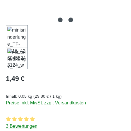
Regulärer Preis:
1,49 €
Inhalt:
0.05 kg
(29,80 € / 1 kg)
Preise inkl. MwSt. zzgl. Versandkosten
Durchschnittliche Bewertung von 5 von 5 Sternen
3 Bewertungen