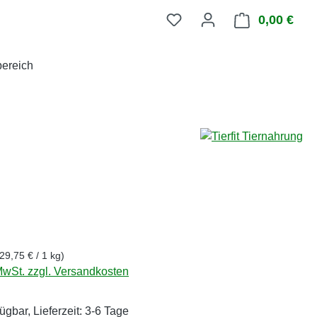
0,00 €
Ware
ereich
eis:
(29,75 € / 1 kg)
 MwSt. zzgl. Versandkosten
ügbar, Lieferzeit: 3-6 Tage