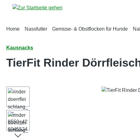
m Hauptinhalt springen
Zur Suche springen
Zur Hauptnavigation springen
Home
Nassfutter
Gemüse- & Obstflocken für Hunde
Na
Kausnacks
TierFit Rinder Dörrfleisc
Bildergalerie überspringen