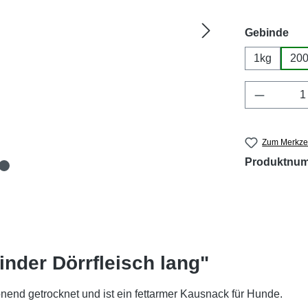
aus
Gebinde
1kg
20
Produkt 
Zum Merkzet
Produktnu
inder Dörrfleisch lang"
onend getrocknet und ist ein fettarmer Kausnack für Hunde.