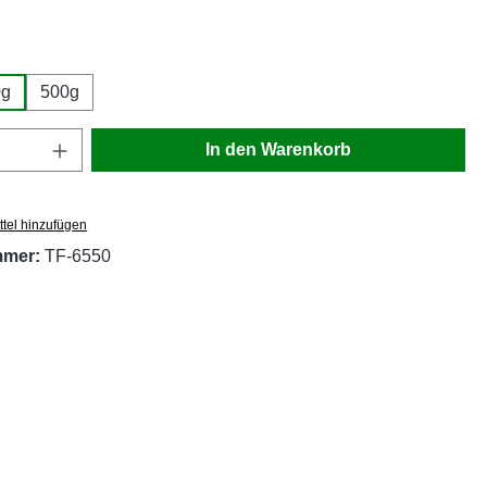
wählen
0g
500g
Anzahl: Gib den gewünschten Wert ein oder
In den Warenkorb
tel hinzufügen
mmer:
TF-6550