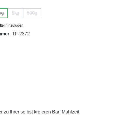
wählen
kg
5kg
500g
on ist zurzeit nicht verfügbar.)
Diese Option ist zurzeit nicht verfügbar.)
(Diese Option ist zurzeit nicht verfügbar.)
(Diese Option ist zurzeit nicht verfügbar.)
tel hinzufügen
mmer:
TF-2372
zu Ihrer selbst kreieren Barf Mahlzeit