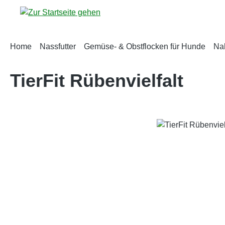
m Hauptinhalt springen
Zur Suche springen
Zur Hauptnavigation springen
Home
Nassfutter
Gemüse- & Obstflocken für Hunde
Na
TierFit Rübenvielfalt
Bildergalerie überspringen