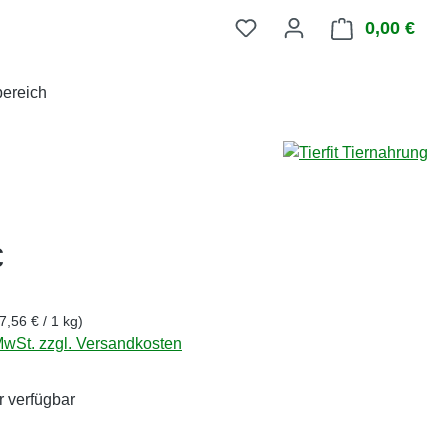
0,00 €
Ware
ereich
eis:
€
7,56 € / 1 kg)
 MwSt. zzgl. Versandkosten
 verfügbar