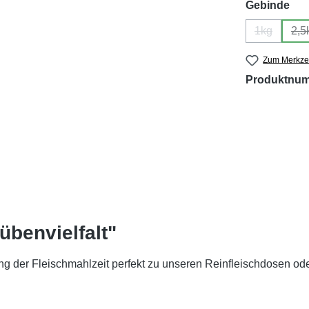
aus
Gebinde
1kg
2,5
(Diese Opti
(
Zum Merkzet
Produktnu
übenvielfalt"
 der Fleischmahlzeit perfekt zu unseren Reinfleischdosen oder 