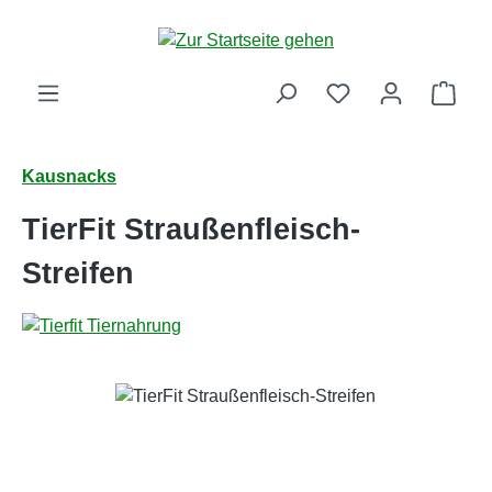
Zum Hauptinhalt springen
Ware
Kausnacks
TierFit Straußenfleisch-
Streifen
Bildergalerie überspringen